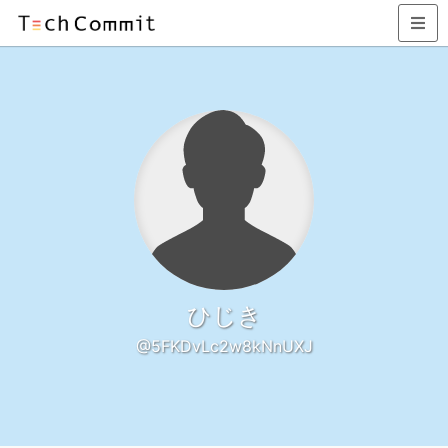
ひじき
@5FKDvLc2w8kNnUXJ